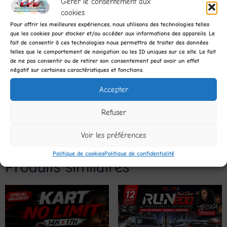
Gérer le consentement aux
cookies
Ne manquez pas cette occasion unique de montrer vos
Pour offrir les meilleures expériences, nous utilisons des technologies telles
talents de pilote et de vous mesurer aux meilleurs. Inscrivez
que les cookies pour stocker et/ou accéder aux informations des appareils. Le
vous avant le 31 septembre pour garantir votre place sur la
fait de consentir à ces technologies nous permettra de traiter des données
telles que le comportement de navigation ou les ID uniques sur ce site. Le fait
ligne de départ.
de ne pas consentir ou de retirer son consentement peut avoir un effet
négatif sur certaines caractéristiques et fonctions.
Nous avons hâte de vous voir sur la piste !
Accepter
Retrouvez nous sur les réseaux sociaux :
Facebook
Refuser
Découvrez nos évènements sur notre page :
Voir les préférences
Evènements CFG
Politique de cookies
Politique de confidentialité
Produits similaires