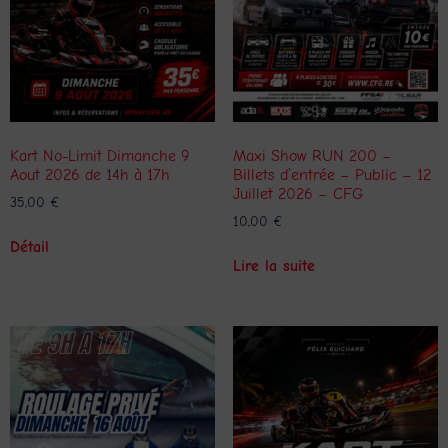
Kart No-Limit Dimanche 9
Maxi Show RUN 200 –
Aout 2026 de 14h à 17h
Billets d’entrée – Public – 12
Juillet 2026 – CFG
35,00
€
10,00
€
Détail
Lire la suite