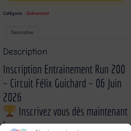
Catégorie :
Evènement
Description
Description
Inscription Entrainement Run 200
– Circuit Félix Guichard – 06 Juin
2026
Inscrivez vous dès maintenant
!