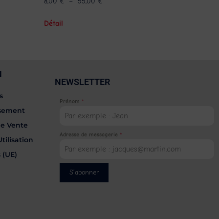
8,00
€
–
55,00
€
Détail
N
NEWSLETTER
s
Prénom
*
rsement
de Vente
Adresse de messagerie
*
tilisation
 (UE)
S’abonner