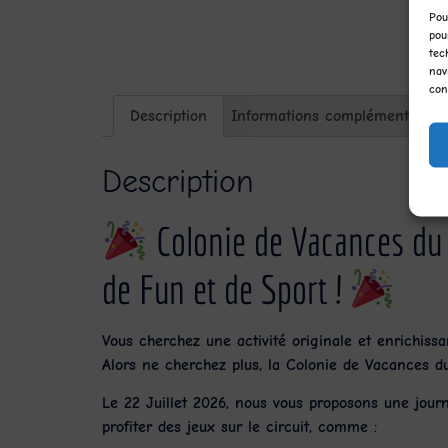
Pou
pou
tec
nav
con
Description
Informations complémentaires
Description
Colonie de Vacances du 2
de Fun et de Sport !
Vous cherchez une activité originale et enrichiss
Alors ne cherchez plus, la
Colonie de Vacances du
Le 22 Juillet 2026, nous vous proposons une journé
profiter des jeux sur le circuit, comme :