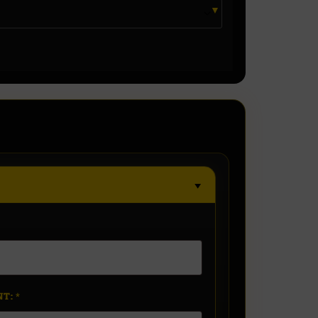
*
NT:
*