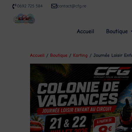
0692 725 584
contact@cfg.re
Accueil
Boutique
Accueil
/
Boutique
/
Karting
/ Journée Loisir Enfa