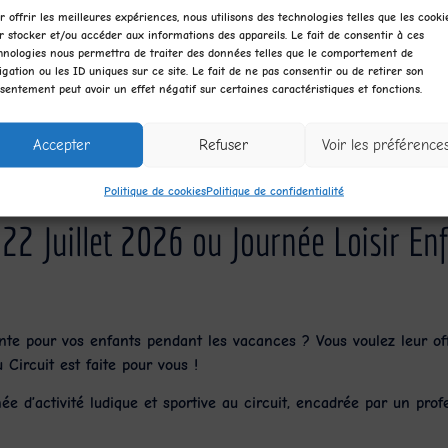
r offrir les meilleures expériences, nous utilisons des technologies telles que les cooki
UGS :
ND
Catégories :
Evèn
r stocker et/ou accéder aux informations des appareils. Le fait de consentir à ces
Evènement
,
kart
,
no-limit
hnologies nous permettra de traiter des données telles que le comportement de
igation ou les ID uniques sur ce site. Le fait de ne pas consentir ou de retirer son
sentement peut avoir un effet négatif sur certaines caractéristiques et fonctions.
Accepter
Refuser
Voir les préférence
Politique de cookies
Politique de confidentialité
2 Juillet 2026 ou Journée Loisir Enf
ante pour vos enfants pendant les vacances ? Vous voulez leur off
 Circuit
est faite pour vous !
e d’activité ludique et sportive au circuit, encadrée par un prof