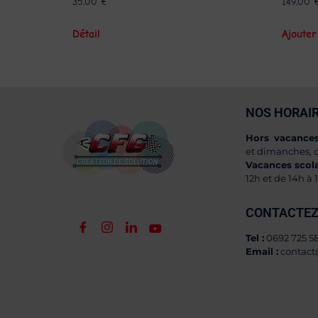
35,00
€
149,00
Détail
Ajouter
NOS HORAI
Hors vacances 
et dimanches, d
Vacances scola
12h et de 14h à 
CONTACTEZ
Tel :
0692 725 5
Email :
contact