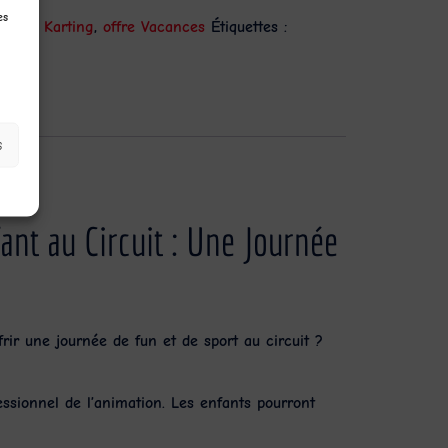
es
ement
,
Karting
,
offre Vacances
Étiquettes :
s
ant au Circuit : Une Journée
rir une journée de fun et de sport au circuit ?
essionnel de l’animation. Les enfants pourront