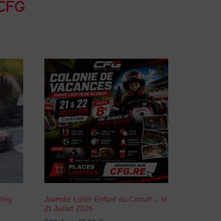
 CFG
ting
Journée Loisir Enfant au Circuit – le
21 Juillet 2026