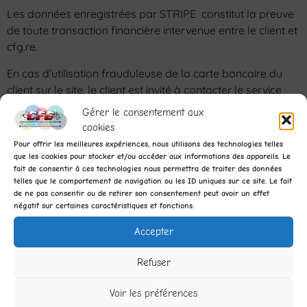
Les données enregistrées par STRIPE constitut la preuve
de toute transaction financière intervenue entre le client et
cfg.re.
En cas d’utilisation frauduleuse de la carte bancaire du
client sur le site, le client est invité à contacter le service
client contact@cfg.re. Cfg.re met en oeuvre tous les
Gérer le consentement aux
moyens nécessaires pour assurer la confidentialité et la
cookies
sécurité des données bancaires transmises sur le site. Les
Pour offrir les meilleures expériences, nous utilisons des technologies telles
informations de paiement sont transmises selon les
que les cookies pour stocker et/ou accéder aux informations des appareils. Le
fait de consentir à ces technologies nous permettra de traiter des données
standards de sécurité les plus élevés. Toutes les
telles que le comportement de navigation ou les ID uniques sur ce site. Le fait
informations échangées pour traiter le paiement sont
de ne pas consentir ou de retirer son consentement peut avoir un effet
cryptées grâce au protocole SSL. Le site est doté d’un
négatif sur certaines caractéristiques et fonctions.
système de sécurisation des paiements en ligne
Accepter
permettant de crypter les données bancaires. La
transmission de des données bancaires est garantie par
Refuser
notre partenaire : STRIPE. Ces données ne peuvent être ni
détectées, ni interceptées, ni utilisées par des tiers. A aucun
Voir les préférences
moment les données financières du client ne transitent sur