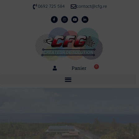
0692 725 584
contact@cfg.re
0
Panier