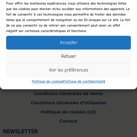
9h à 12h et de 14h à 18h.
Pour offrir les meilleures expériences, nous utilisons des technologies telles
Vacances scolaires :
Mardi à dimanche, de 9h à 12h et de 14h à
que les cookies pour stocker et/ou accéder aux informations des appareils. Le
18h.
fait de consentir à ces technologies nous permettra de traiter des données
telles que le comportement de navigation ou les ID uniques sur ce site. Le fait
de ne pas consentir ou de retirer son consentement peut avoir un effet
négatif sur certaines caractéristiques et fonctions.
CONTACTEZ-NOUS
Accepter
Tel :
0692 725 584
Email :
contact@cfg.re
Refuser
INFORMATION
Voir les préférences
Mentions légales
Politique de cookies
Politique de confidentialité
Politique de remboursement
Conditions Générales de Vente
Conditions Générales d’Utilisation
Politique de cookies (UE)
Contact
NEWSLETTER