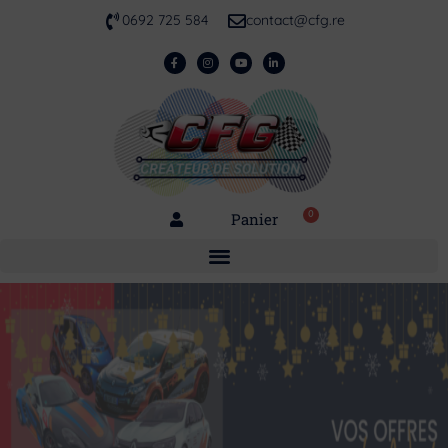
0692 725 584
contact@cfg.re
0
Panier